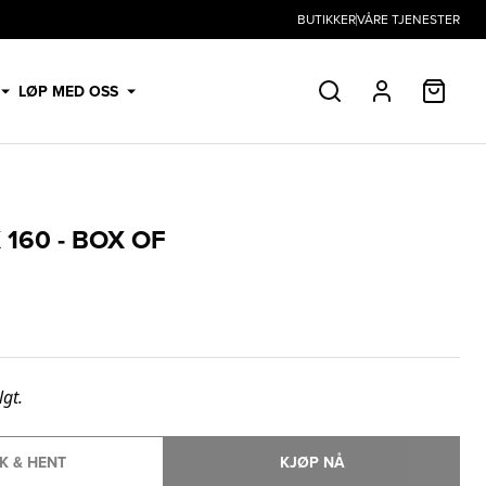
BUTIKKER
VÅRE TJENESTER
HANDL
LØP MED OSS
SØK
PROFIL
 160 - BOX OF
lgt.
K & HENT
KJØP NÅ