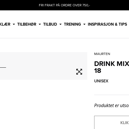
FRI FRAKT PÅ ORDRE OVER 750,-
KLÆR
TILBEHØR
TILBUD
TRENING
INSPIRASJON & TIPS
MAURTEN
DRINK MIX
18
UNISEX
Produktet er utso
KLIK