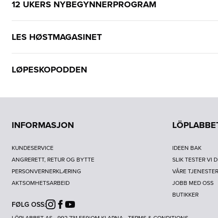
12 UKERS NYBEGYNNERPROGRAM
LES HØSTMAGASINET
LØPESKOPODDEN
INFORMASJON
LÖPLABBE
KUNDESERVICE
IDEEN BAK
ANGRERETT, RETUR OG BYTTE
SLIK TESTER VI 
PERSONVERNERKLÆRING
VÅRE TJENESTE
AKTSOMHETSARBEID
JOBB MED OSS
BUTIKKER
FØLG OSS:
Instagram
Facebook
Youtube
LÖPLABBET AS - 992 731 559
|
OM KLARNA
-
TERMS & CONDITIONS