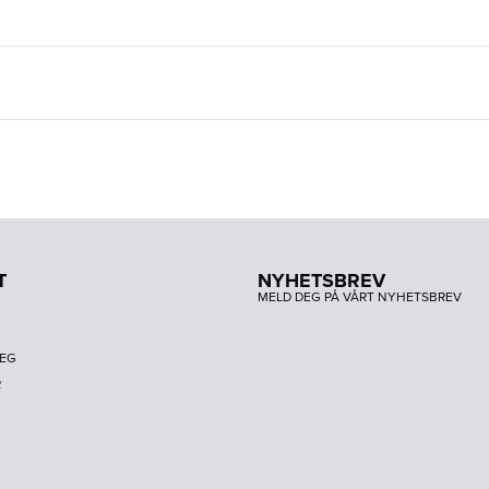
T
NYHETSBREV
MELD DEG PÅ VÅRT NYHETSBREV
DEG
R