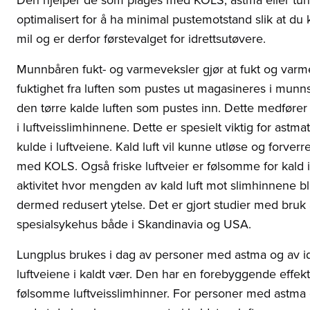
optimalisert for å ha minimal pustemotstand slik at d
mil og er derfor førstevalget for idrettsutøvere.
Munnbåren fukt- og varmeveksler gjør at fukt og varm
fuktighet fra luften som pustes ut magasineres i munn
den tørre kalde luften som pustes inn. Dette medfører r
i luftveisslimhinnene. Dette er spesielt viktig for astm
kulde i luftveiene. Kald luft vil kunne utløse og forver
med KOLS. Også friske luftveier er følsomme for kald inn
aktivitet hvor mengden av kald luft mot slimhinnene bl
dermed redusert ytelse. Det er gjort studier med bruk
spesialsykehus både i Skandinavia og USA.
Lungplus brukes i dag av personer med astma og av idre
luftveiene i kaldt vær. Den har en forebyggende effek
følsomme luftveisslimhinner. For personer med astma og