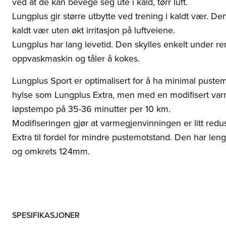
ved at de kan bevege seg ute i kald, tørr luft.
Lungplus gir større utbytte ved trening i kaldt vær. Den
kaldt vær uten økt irritasjon på luftveiene.
Lungplus har lang levetid. Den skylles enkelt under r
oppvaskmaskin og tåler å kokes.
Lungplus Sport er optimalisert for å ha minimal pust
hylse som Lungplus Extra, men med en modifisert var
løpstempo på 35-36 minutter per 10 km.
Modifiseringen gjør at varmegjenvinningen er litt redus
Extra til fordel for mindre pustemotstand. Den har
og omkrets 124mm.
SPESIFIKASJONER