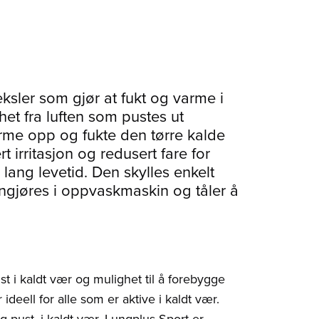
sler som gjør at fukt og varme i
et fra luften som pustes ut
arme opp og fukte den tørre kalde
 irritasjon og redusert fare for
lang levetid. Den skylles enkelt
ngjøres i oppvaskmaskin og tåler å
t i kaldt vær og mulighet til å forebygge
ideell for alle som er aktive i kaldt vær.
pust, i kaldt vær. Lungplus Sport er