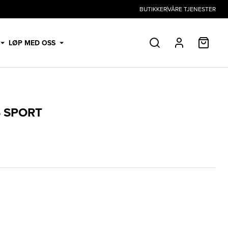
BUTIKKER
VÅRE TJENESTER
HANDL
LØP MED OSS
SØK
PROFIL
 SPORT