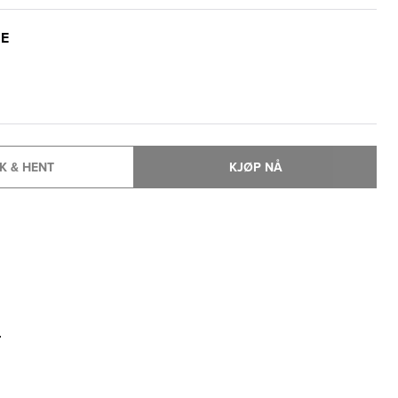
SE
K & HENT
KJØP NÅ
T