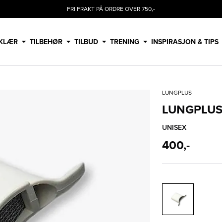
FRI FRAKT PÅ ORDRE OVER 750,-
KLÆR
TILBEHØR
TILBUD
TRENING
INSPIRASJON & TIPS
LUNGPLUS
LUNGPLUS
UNISEX
400,-