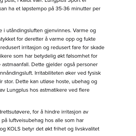
u kan ha et løpstempo på 35-36 minutter per
e i utåndingsluften gjenvinnes. Varme og
stykket for deretter å varme opp og fukte
edusert irritasjon og redusert fare for skade
atikere som har betydelig økt følsomhet for
re astmaanfall. Dette gjelder også personer
åndingsluft. Irritabiliteten øker ved fysisk
ir stor. Dette kan utløse hoste, ubehag og
 av Lungplus hos astmatikere ved flere
ttsutøvere, for å hindre irritasjon av
t på luftveisubehag hos alle som har
 KOLS betyr det økt frihet og livskvalitet