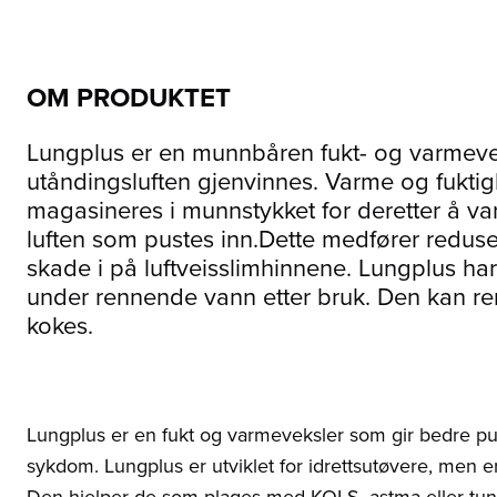
OM PRODUKTET
Lungplus er en munnbåren fukt- og varmevek
utåndingsluften gjenvinnes. Varme og fuktigh
magasineres i munnstykket for deretter å v
luften som pustes inn.Dette medfører redusert
skade i på luftveisslimhinnene. Lungplus har 
under rennende vann etter bruk. Den kan re
kokes.
Lungplus er en fukt og varmeveksler som gir bedre pus
sykdom. Lungplus er utviklet for idrettsutøvere, men er 
Den hjelper de som plages med KOLS, astma eller tung 