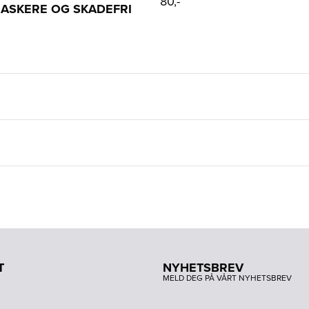
80,-
 RASKERE OG SKADEFRI
T
NYHETSBREV
MELD DEG PÅ VÅRT NYHETSBREV