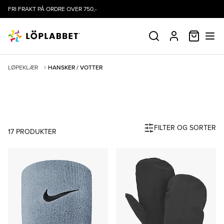
FRI FRAKT PÅ ORDRE OVER 750,-
HANDLE
SØK
PROFIL
LØPEKLÆR
HANSKER / VOTTER
HANSKER / VOTTER
.
FILTER OG SORTER
17
PRODUKTER
Produktliste