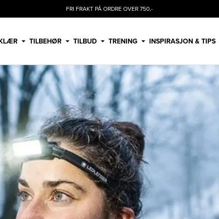
FRI FRAKT PÅ ORDRE OVER 750,-
KLÆR
TILBEHØR
TILBUD
TRENING
INSPIRASJON & TIPS