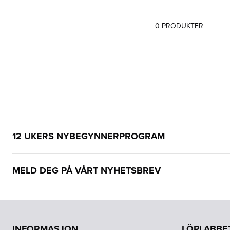
Filter
0
PRODUKTER
Produktliste
12 UKERS NYBEGYNNERPROGRAM
MELD DEG PÅ VÅRT NYHETSBREV
INFORMASJON
LÖPLABBE