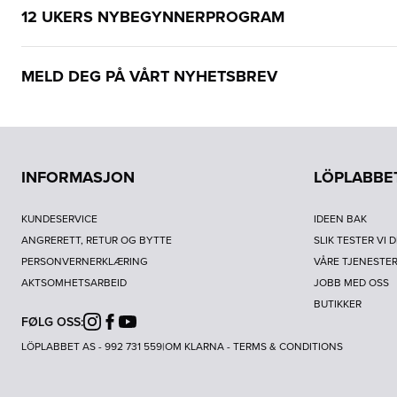
12 UKERS NYBEGYNNERPROGRAM
MELD DEG PÅ VÅRT NYHETSBREV
INFORMASJON
LÖPLABBE
KUNDESERVICE
IDEEN BAK
ANGRERETT, RETUR OG BYTTE
SLIK TESTER VI 
PERSONVERNERKLÆRING
VÅRE TJENESTE
AKTSOMHETSARBEID
JOBB MED OSS
BUTIKKER
FØLG OSS:
Instagram
Facebook
Youtube
LÖPLABBET AS - 992 731 559
|
OM KLARNA
-
TERMS & CONDITIONS