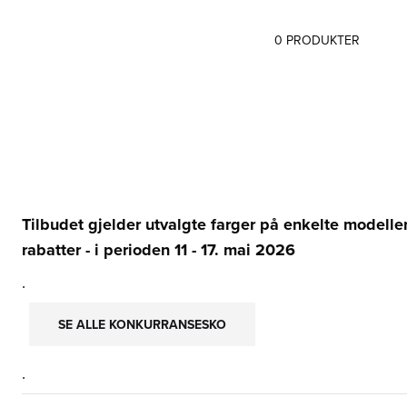
Filter
0
PRODUKTER
Produktliste
Tilbudet gjelder utvalgte farger på enkelte model
rabatter - i perioden 11 - 17. mai 2026
.
SE ALLE KONKURRANSESKO
.