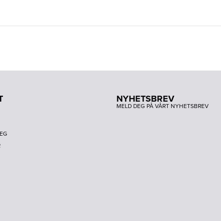
T
NYHETSBREV
MELD DEG PÅ VÅRT NYHETSBREV
DEG
R