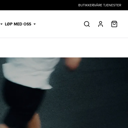
BUTIKKER
VÅRE TJENESTER
HANDL
LØP MED OSS
SØK
PROFIL