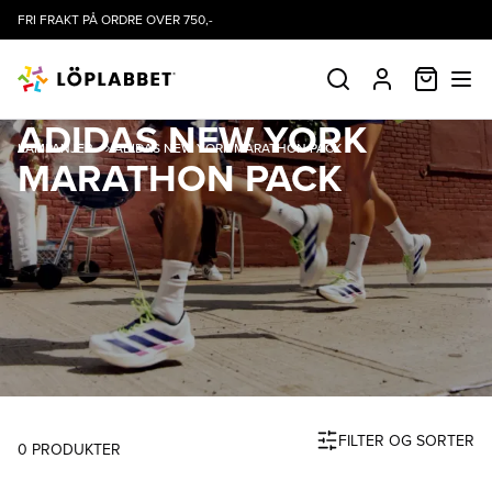
FRI FRAKT PÅ ORDRE OVER 750,-
HANDLE
SØK
PROFIL
ADIDAS NEW YORK
KAMPANJER
ADIDAS NEW YORK MARATHON PACK
MARATHON PACK
FILTER OG SORTER
0
PRODUKTER
Produktliste