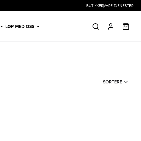
BUTIKKER
VÅRE TJENESTER
HANDL
LØP MED OSS
SØK
PROFIL
SORTERE