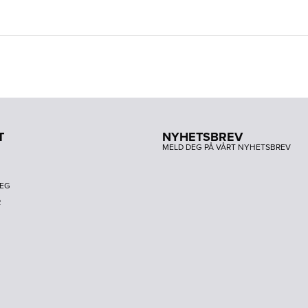
T
NYHETSBREV
MELD DEG PÅ VÅRT NYHETSBREV
DEG
R