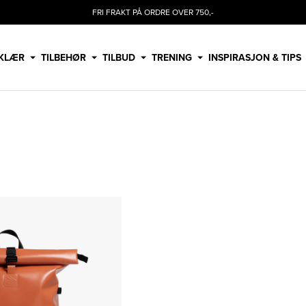
FRI FRAKT PÅ ORDRE OVER 750,-
KLÆR
TILBEHØR
TILBUD
TRENING
INSPIRASJON & TIPS