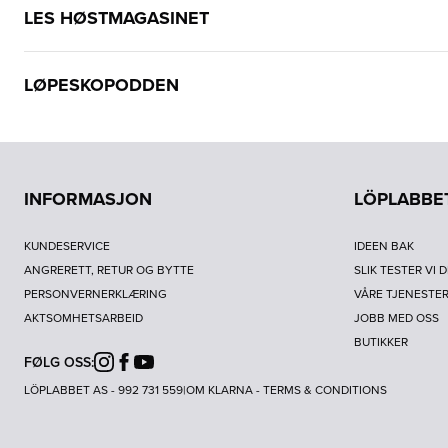
LES HØSTMAGASINET
LØPESKOPODDEN
INFORMASJON
LÖPLABBE
KUNDESERVICE
IDEEN BAK
ANGRERETT, RETUR OG BYTTE
SLIK TESTER VI 
PERSONVERNERKLÆRING
VÅRE TJENESTE
AKTSOMHETSARBEID
JOBB MED OSS
BUTIKKER
FØLG OSS:
Instagram
Facebook
Youtube
LÖPLABBET AS - 992 731 559
|
OM KLARNA
-
TERMS & CONDITIONS