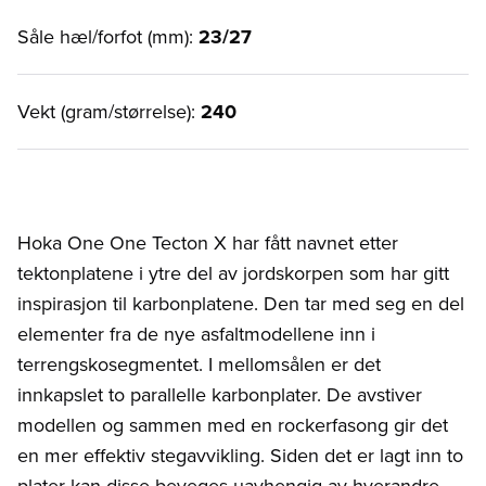
Såle hæl/forfot (mm):
23/27
Vekt (gram/størrelse):
240
Hoka One One Tecton X har fått navnet etter
tektonplatene i ytre del av jordskorpen som har gitt
inspirasjon til karbonplatene. Den tar med seg en del
elementer fra de nye asfaltmodellene inn i
terrengskosegmentet. I mellomsålen er det
innkapslet to parallelle karbonplater. De avstiver
modellen og sammen med en rockerfasong gir det
en mer effektiv stegavvikling. Siden det er lagt inn to
plater kan disse beveges uavhengig av hverandre,