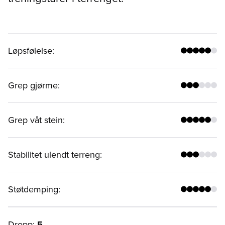
Løpsfølelse
:
Grep gjørme
:
Grep våt stein
:
Stabilitet ulendt terreng
:
Støtdemping
:
Dropp:
5