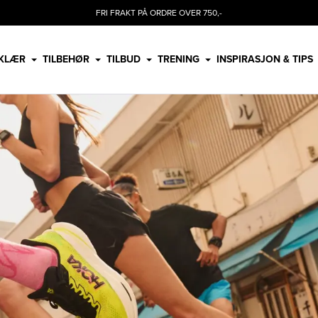
FRI FRAKT PÅ ORDRE OVER 750,-
KLÆR
TILBEHØR
TILBUD
TRENING
INSPIRASJON & TIPS