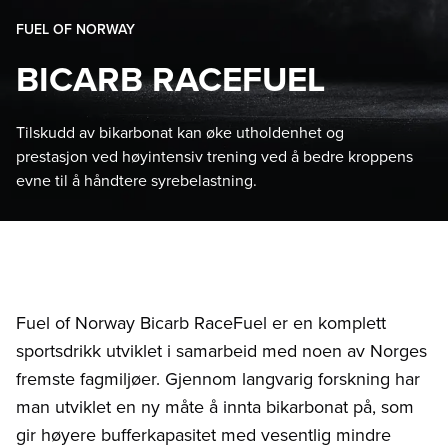
FUEL OF NORWAY
BICARB RACEFUEL
Tilskudd av bikarbonat kan øke utholdenhet og
prestasjon ved høyintensiv trening ved å bedre kroppens
evne til å håndtere syrebelastning.
Fuel of Norway Bicarb RaceFuel er en komplett
sportsdrikk utviklet i samarbeid med noen av Norges
fremste fagmiljøer. Gjennom langvarig forskning har
man utviklet en ny måte å innta bikarbonat på, som
gir høyere bufferkapasitet med vesentlig mindre