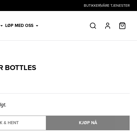
BUTIKKER
VÅRE TJENESTER
HANDL
LØP MED OSS
SØK
PROFIL
R BOTTLES
lgt.
K & HENT
KJØP NÅ