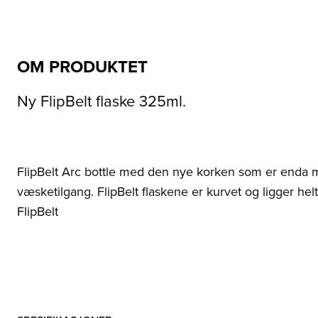
OM PRODUKTET
Ny FlipBelt flaske 325ml.
FlipBelt Arc bottle med den nye korken som er enda m
væsketilgang. FlipBelt flaskene er kurvet og ligger hel
FlipBelt