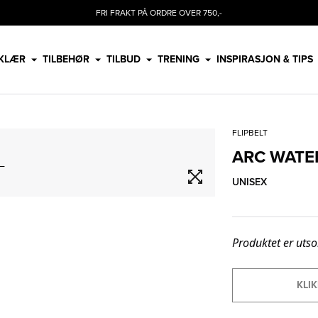
FRI FRAKT PÅ ORDRE OVER 750,-
KLÆR
TILBEHØR
TILBUD
TRENING
INSPIRASJON & TIPS
FLIPBELT
ARC WATE
UNISEX
Produktet er utso
KLIK