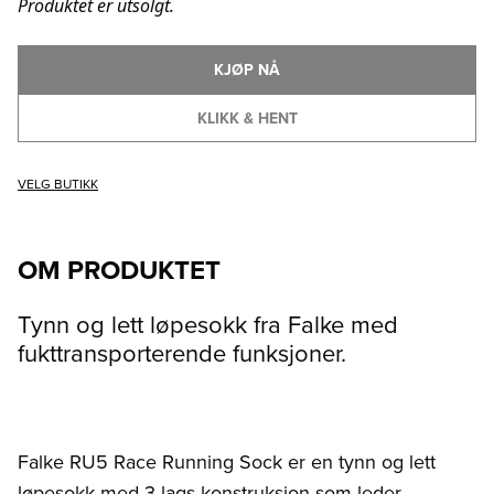
Produktet er utsolgt.
KJØP NÅ
KLIKK & HENT
VELG BUTIKK
OM PRODUKTET
Tynn og lett løpesokk fra Falke med
fukttransporterende funksjoner.
Falke RU5 Race Running Sock er en tynn og lett
løpesokk med 3-lags konstruksjon som leder