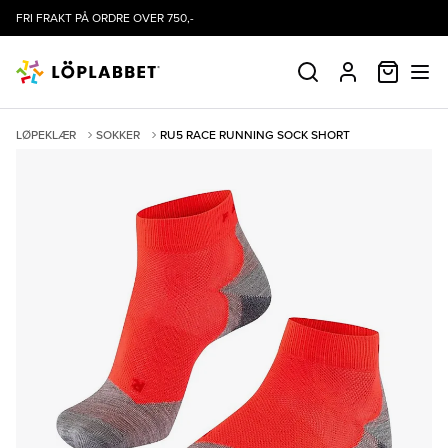
FRI FRAKT PÅ ORDRE OVER 750,-
HANDLE
SØK
PROFIL
LØPEKLÆR
SOKKER
RU5 RACE RUNNING SOCK SHORT