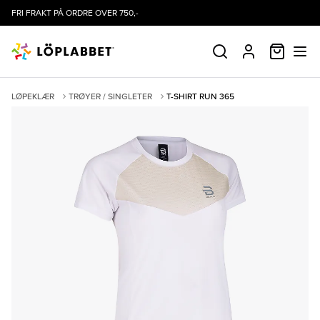
FRI FRAKT PÅ ORDRE OVER 750,-
HANDLE
SØK
PROFIL
LØPEKLÆR
TRØYER / SINGLETER
T-SHIRT RUN 365