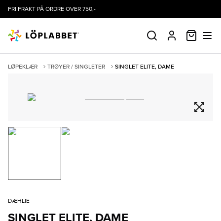
FRI FRAKT PÅ ORDRE OVER 750,-
HANDLE
SØK
PROFIL
LØPEKLÆR
TRØYER / SINGLETER
SINGLET ELITE, DAME
DÆHLIE
SINGLET ELITE, DAME