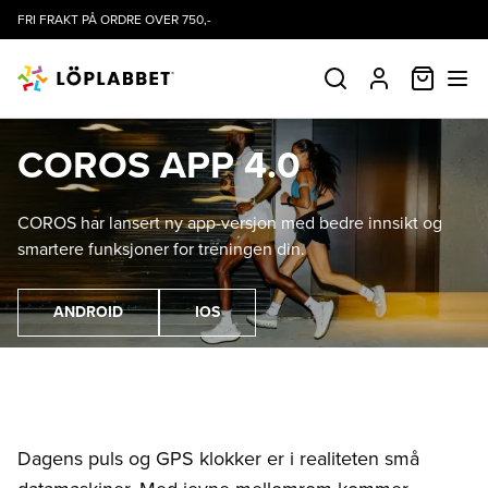
FRI FRAKT PÅ ORDRE OVER 750,-
HANDLE
SØK
PROFIL
OPPDATERING
COROS APP 4.0
COROS har lansert ny app-versjon med bedre innsikt og
smartere funksjoner for treningen din.
ANDROID
IOS
Dagens puls og GPS klokker er i realiteten små