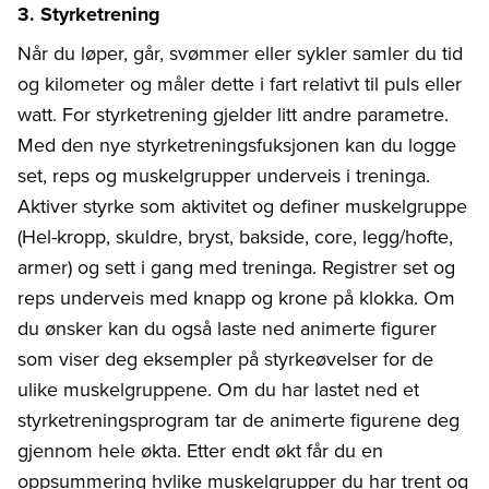
3. Styrketrening
Når du løper, går, svømmer eller sykler samler du tid
og kilometer og måler dette i fart relativt til puls eller
watt. For styrketrening gjelder litt andre parametre.
Med den nye styrketreningsfuksjonen kan du logge
set, reps og muskelgrupper underveis i treninga.
Aktiver styrke som aktivitet og definer muskelgruppe
(Hel-kropp, skuldre, bryst, bakside, core, legg/hofte,
armer) og sett i gang med treninga. Registrer set og
reps underveis med knapp og krone på klokka. Om
du ønsker kan du også laste ned animerte figurer
som viser deg eksempler på styrkeøvelser for de
ulike muskelgruppene. Om du har lastet ned et
styrketreningsprogram tar de animerte figurene deg
gjennom hele økta. Etter endt økt får du en
oppsummering hvlike muskelgrupper du har trent og