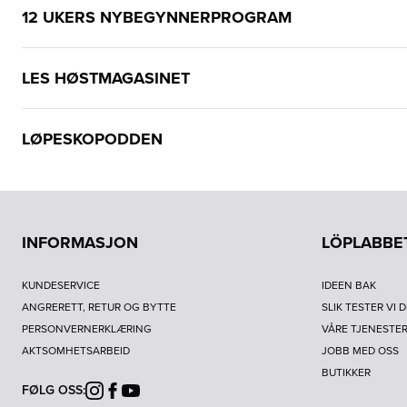
12 UKERS NYBEGYNNERPROGRAM
LES HØSTMAGASINET
LØPESKOPODDEN
INFORMASJON
LÖPLABBE
KUNDESERVICE
IDEEN BAK
ANGRERETT, RETUR OG BYTTE
SLIK TESTER VI 
PERSONVERNERKLÆRING
VÅRE TJENESTE
AKTSOMHETSARBEID
JOBB MED OSS
BUTIKKER
FØLG OSS:
Instagram
Facebook
Youtube