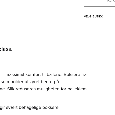
KLIK
VELG BUTIKK
lass.
r – maksimal komfort til ballene. Boksere fra
 som holder utstyret bedre på
ene. Slik reduseres muligheten for balleklem
gir svært behagelige boksere.