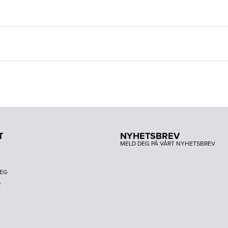
T
NYHETSBREV
MELD DEG PÅ VÅRT NYHETSBREV
DEG
R