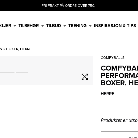
FRI FRAKT PÅ ORDRE OVER 750,-
KLÆR
TILBEHØR
TILBUD
TRENING
INSPIRASJON & TIPS
NG BOXER, HERRE
COMFYBALLS
COMFYBA
PERFORM
BOXER, H
HERRE
Produktet er utso