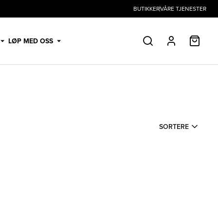
BUTIKKER
VÅRE TJENESTER
HANDL
LØP MED OSS
SØK
PROFIL
SORTERE