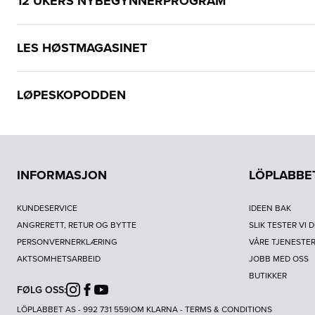
12 UKERS NYBEGYNNERPROGRAM
LES HØSTMAGASINET
LØPESKOPODDEN
INFORMASJON
LÖPLABBE
KUNDESERVICE
IDEEN BAK
ANGRERETT, RETUR OG BYTTE
SLIK TESTER VI 
PERSONVERNERKLÆRING
VÅRE TJENESTE
AKTSOMHETSARBEID
JOBB MED OSS
BUTIKKER
FØLG OSS:
Instagram
Facebook
Youtube
LÖPLABBET AS - 992 731 559
|
OM KLARNA
-
TERMS & CONDITIONS