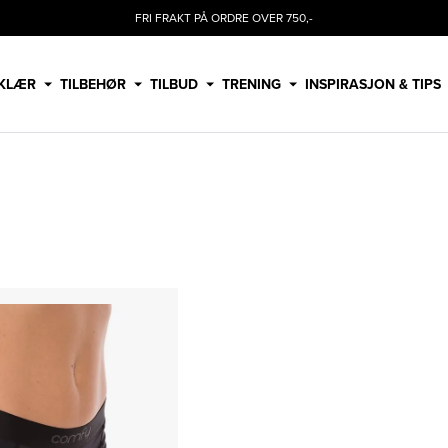
FRI FRAKT PÅ ORDRE OVER 750,-
KLÆR
TILBEHØR
TILBUD
TRENING
INSPIRASJON & TIPS