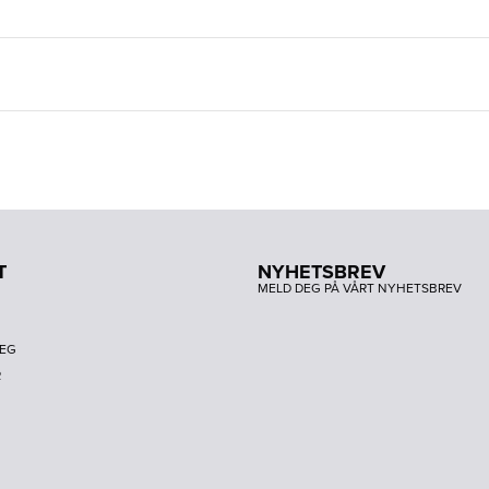
T
NYHETSBREV
MELD DEG PÅ VÅRT NYHETSBREV
DEG
R