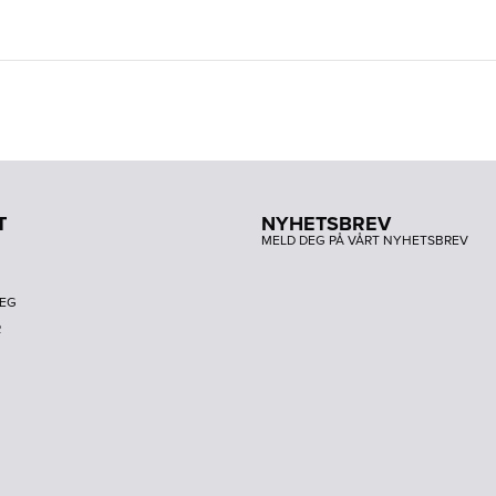
T
NYHETSBREV
MELD DEG PÅ VÅRT NYHETSBREV
DEG
R