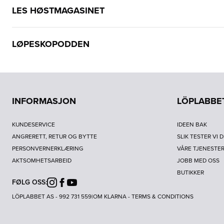
LES HØSTMAGASINET
LØPESKOPODDEN
INFORMASJON
LÖPLABBE
KUNDESERVICE
IDEEN BAK
ANGRERETT, RETUR OG BYTTE
SLIK TESTER VI 
PERSONVERNERKLÆRING
VÅRE TJENESTE
AKTSOMHETSARBEID
JOBB MED OSS
BUTIKKER
FØLG OSS:
Instagram
Facebook
Youtube
LÖPLABBET AS - 992 731 559
|
OM KLARNA
-
TERMS & CONDITIONS