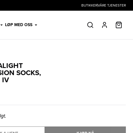
BUTIKKER
VÅRE TJENESTER
HANDL
LØP MED OSS
SØK
PROFIL
ALIGHT
ION SOCKS,
 IV
lgt.