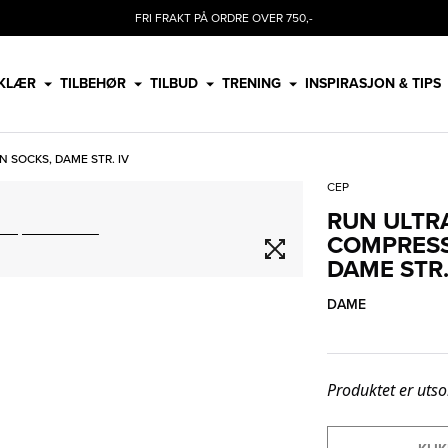
FRI FRAKT PÅ ORDRE OVER 750,-
KLÆR
TILBEHØR
TILBUD
TRENING
INSPIRASJON & TIPS
 SOCKS, DAME STR. IV
CEP
RUN ULTR
COMPRESS
DAME STR.
DAME
Produktet er utso