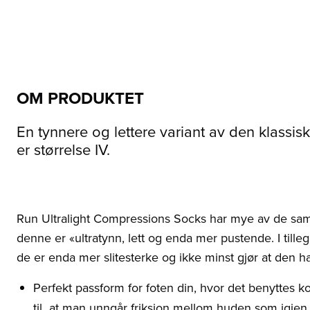
OM PRODUKTET
En tynnere og lettere variant av den klassi
er størrelse IV.
Run Ultralight Compressions Socks har mye av de s
denne er «ultratynn, lett og enda mer pustende. I tille
de er enda mer slitesterke og ikke minst gjør at den h
Perfekt passform for foten din, hvor det benyttes 
til at man unngår friksjon mellom huden som igjen 