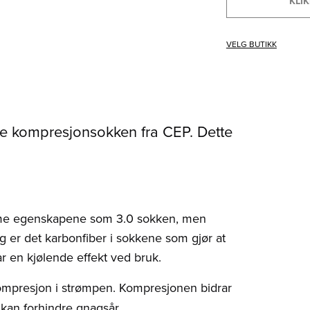
KLIK
VELG BUTIKK
ske kompresjonsokken fra CEP. Dette
ame egenskapene som 3.0 sokken, men
gg er det karbonfiber i sokkene som gjør at
ar en kjølende effekt ved bruk.
kompresjon i strømpen. Kompresjonen bidrar
kan forhindre gnagsår.