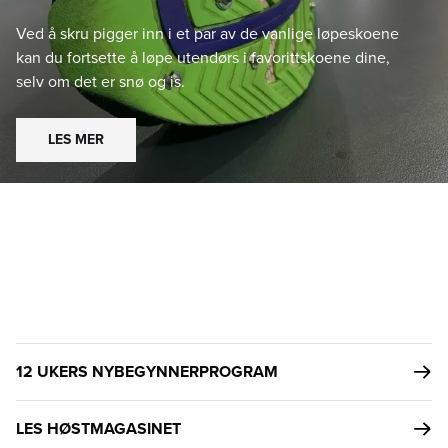
Ved å skru pigger inn i et par av de vanlige løpeskoene
kan du fortsette å løpe utendørs i favorittskoene dine,
selv om det er snø og is.
LES MER
12 UKERS NYBEGYNNERPROGRAM
LES HØSTMAGASINET