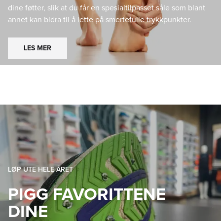
dine føtter, slik at du får en spesialtilpasset såle som blant
annet kan bidra til å lette på smertefulle trykkpunkter.
LES MER
LØP UTE HELE ÅRET
PIGG FAVORITTENE
DINE