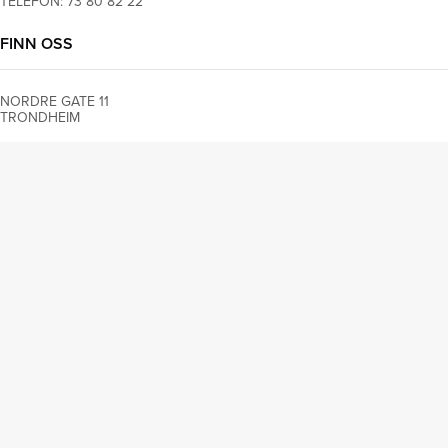
TELEFON:
73 80 82 22
FINN OSS
NORDRE GATE
11
TRONDHEIM