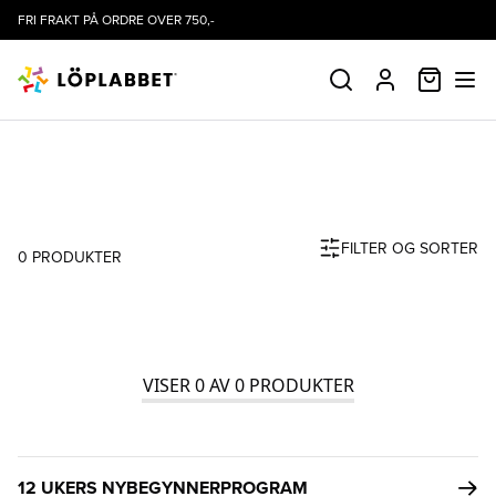
FRI FRAKT PÅ ORDRE OVER 750,-
HANDLE
SØK
PROFIL
BUFF
FILTER OG SORTER
0
PRODUKTER
Produktliste
VISER
0
AV
0
PRODUKTER
12 UKERS NYBEGYNNERPROGRAM