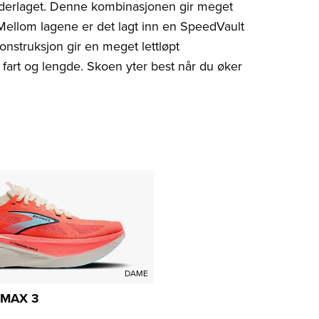
erlaget. Denne kombinasjonen gir meget
ellom lagene er det lagt inn en SpeedVault
struksjon gir en meget lettløpt
t fart og lengde. Skoen yter best når du øker
DAME
 MAX 3