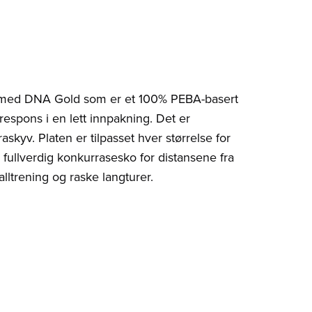
e med DNA Gold som er et 100% PEBA-basert
espons i en lett innpakning. Det er
skyv. Platen er tilpasset hver størrelse for
n fullverdig konkurrasesko for distansene fra
lltrening og raske langturer.