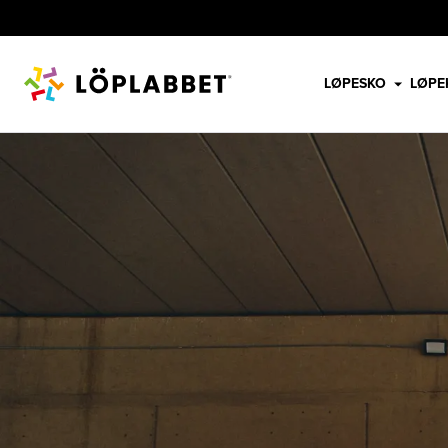
LØPESKO
LØPE