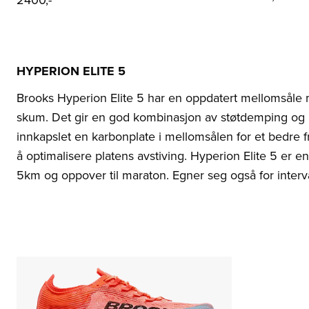
2400,-
HYPERION ELITE 5
Brooks Hyperion Elite 5 har en oppdatert mellomsål
skum. Det gir en god kombinasjon av støtdemping og r
innkapslet en karbonplate i mellomsålen for et bedre fra
å optimalisere platens avstiving. Hyperion Elite 5 er e
5km og oppover til maraton. Egner seg også for interva