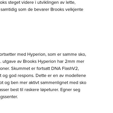
s steget videre i utviklingen av lette,
 samtidig som de bevarer Brooks velkjente
 fortsetter med Hyperion, som er samme sko,
 3. utgave av Brooks Hyperion har 2mm mer
joner. Skummet er fortsatt DNA FlashV2,
t og god respons. Dette er en av modellene
 fot og ben mer aktivt sammenlignet med sko
ser best til raskere løpeturer. Egner seg
ngssenter.