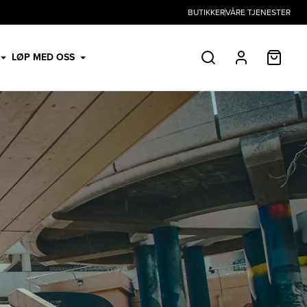
BUTIKKER
VÅRE TJENESTER
HANDL
LØP MED OSS
SØK
PROFIL