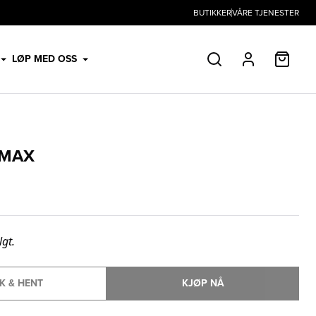
BUTIKKER
VÅRE TJENESTER
HANDL
LØP MED OSS
SØK
PROFIL
 MAX
lgt.
K & HENT
KJØP NÅ