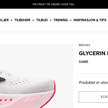
FRI FRAKT PÅ ORDRE OVER 750,-
KLÆR
TILBEHØR
TILBUD
TRENING
INSPIRASJON & TIPS
BROOKS
GLYCERIN
DAME
Produktet er utso
KLIK