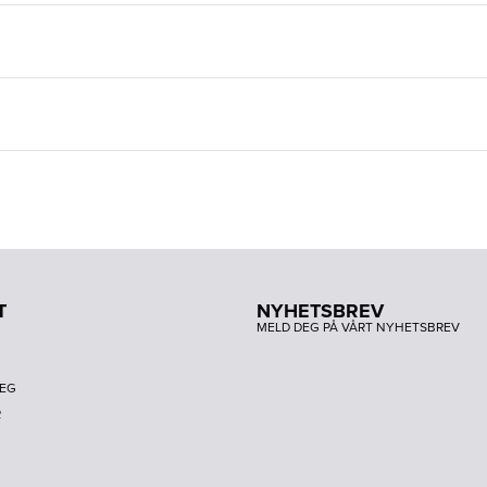
T
NYHETSBREV
MELD DEG PÅ VÅRT NYHETSBREV
DEG
R