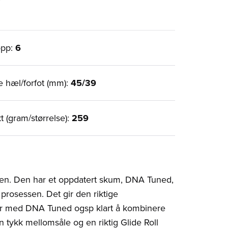
opp:
6
e hæl/forfot (mm):
45/39
t (gram/størrelse):
259
len. Den har et oppdatert skum, DNA Tuned,
 prosessen. Det gir den riktige
ar med DNA Tuned ogsp klart å kombinere
 tykk mellomsåle og en riktig Glide Roll