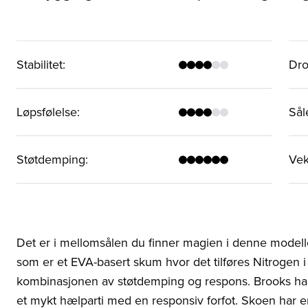
Stabilitet
:
Dr
Løpsfølelse
:
Sål
Støtdemping
:
Vek
Det er i mellomsålen du finner magien i denne model
som er et EVA-basert skum hvor det tilføres Nitrogen i
kombinasjonen av støtdemping og respons. Brooks h
et mykt hælparti med en responsiv forfot. Skoen har en