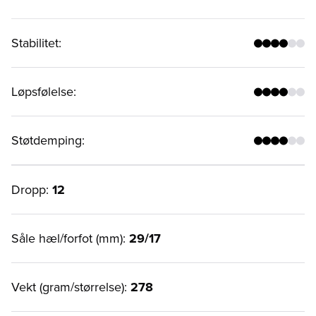
Stabilitet
:
Løpsfølelse
:
Støtdemping
:
Dropp:
12
Såle hæl/forfot (mm):
29/17
Vekt (gram/størrelse):
278