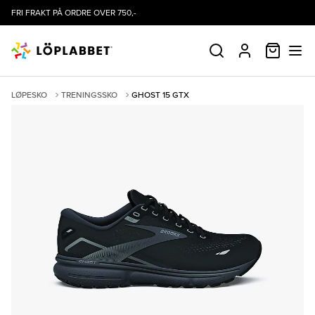
FRI FRAKT PÅ ORDRE OVER 750,-
HANDLE
SØK
PROFIL
LØPESKO
TRENINGSSKO
GHOST 15 GTX