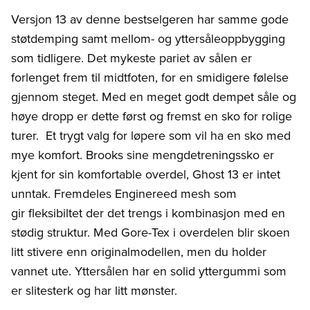
Versjon 13 av denne bestselgeren har samme gode
støtdemping samt mellom- og yttersåleoppbygging
som tidligere. Det mykeste pariet av sålen er
forlenget frem til midtfoten, for en smidigere følelse
gjennom steget. Med en meget godt dempet såle og
høye dropp er dette først og fremst en sko for rolige
turer. Et trygt valg for løpere som vil ha en sko med
mye komfort. Brooks sine mengdetreningssko er
kjent for sin komfortable overdel, Ghost 13 er intet
unntak. Fremdeles Enginereed mesh som
gir fleksibiltet der det trengs i kombinasjon med en
stødig struktur. Med Gore-Tex i overdelen blir skoen
litt stivere enn originalmodellen, men du holder
vannet ute. Yttersålen har en solid yttergummi som
er slitesterk og har litt mønster.