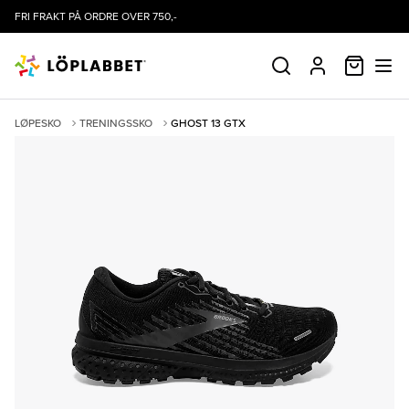
FRI FRAKT PÅ ORDRE OVER 750,-
HANDLE
SØK
PROFIL
LØPESKO
TRENINGSSKO
GHOST 13 GTX