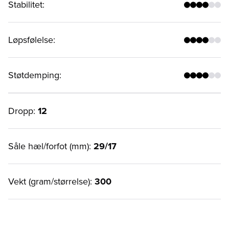
Stabilitet
:
Løpsfølelse
:
Støtdemping
:
Dropp:
12
Såle hæl/forfot (mm):
29/17
Vekt (gram/størrelse):
300