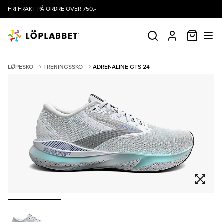
FRI FRAKT PÅ ORDRE OVER 750,-
HANDLE
SØK
PROFIL
LØPESKO
TRENINGSSKO
ADRENALINE GTS 24