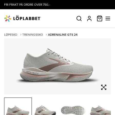
FRI FRAKT PÅ ORDRE OVER 750,-
HANDLE
SØK
PROFIL
LØPESKO
TRENINGSSKO
ADRENALINE GTS 24