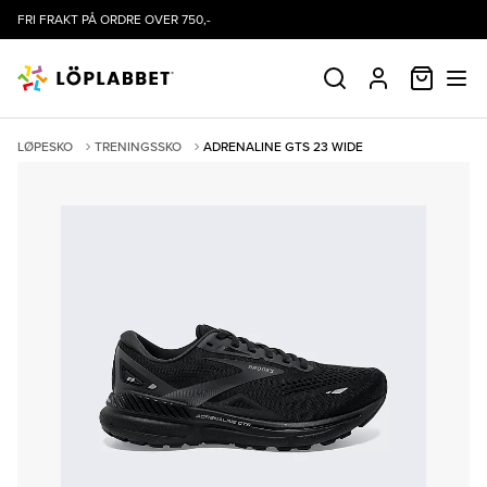
FRI FRAKT PÅ ORDRE OVER 750,-
HANDLE
SØK
PROFIL
LØPESKO
TRENINGSSKO
ADRENALINE GTS 23 WIDE