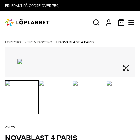
FRI FRAKT PÅ ORDRE OVER 750,-
HANDLE
SØK
PROFIL
LØPESKO
TRENINGSSKO
NOVABLAST 4 PARIS
ASICS
NOVABLAST 4 PARIS