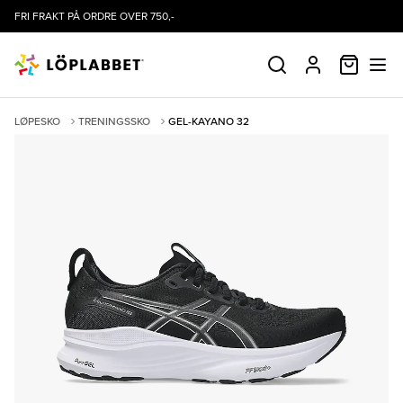
FRI FRAKT PÅ ORDRE OVER 750,-
HANDLE
SØK
PROFIL
LØPESKO
TRENINGSSKO
GEL-KAYANO 32