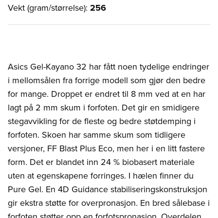
Vekt (gram/størrelse):
256
Asics Gel-Kayano 32 har fått noen tydelige endringer
i mellomsålen fra forrige modell som gjør den bedre
for mange. Droppet er endret til 8 mm ved at en har
lagt på 2 mm skum i forfoten. Det gir en smidigere
stegavvikling for de fleste og bedre støtdemping i
forfoten. Skoen har samme skum som tidligere
versjoner, FF Blast Plus Eco, men her i en litt fastere
form. Det er blandet inn 24 % biobasert materiale
uten at egenskapene forringes. I hælen finner du
Pure Gel. En 4D Guidance stabiliseringskonstruksjon
gir ekstra støtte for overpronasjon. En bred sålebase i
forfoten støtter opp en forfotspronasjon. Overdelen