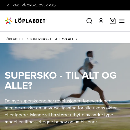
FRI FRAKT PÅ ORDRE OVER 750,-
HANDLE
SØK
PROFIL
LÖPLABBET
SUPERSKO - TIL ALT OG ALLE?
SUPERSKO - TIL ALT OG
ALLE?
De nye superskoene har revolusjonert løpeverdenen,
men de er ikke en universal løsning for alle ukens økter
eller løpere. Mange vil ha større utbytte av andre type
modeller, tilpasset egne behov og ambisjoner.