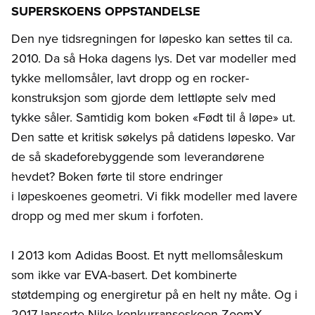
SUPERSKOENS OPPSTANDELSE
Den nye tidsregningen for løpesko kan settes til ca.
2010. Da så Hoka dagens lys. Det var modeller med
tykke mellomsåler, lavt dropp og en rocker-
konstruksjon som gjorde dem lettløpte selv med
tykke såler. Samtidig kom boken «Født til å løpe» ut.
Den satte et kritisk søkelys på datidens løpesko. Var
de så skadeforebyggende som leverandørene
hevdet? Boken førte til store endringer
i løpeskoenes geometri. Vi fikk modeller med lavere
dropp og med mer skum i forfoten.
I 2013 kom Adidas Boost. Et nytt mellomsåleskum
som ikke var EVA-basert. Det kombinerte
støtdemping og energi­retur på en helt ny måte. Og i
2017 lanserte Nike konkurranseskoen ZoomX