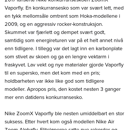
Vaporfly. En konkurransesko som var svært lett, med
en tykk mellomsåle omtrent som Hoka-modellene i
2009, og en aggressiv rocker-konstruksjon.
Skummet var fjærlett og dempet svært godt,
samtidig som energireturen var på et helt annet nivå
enn tidligere. I tillegg var det lagt inn en karbonplate
som stivet av skoen og ga en lengre vektarm i
fraskyvet. Lav vekt og nye materialer gjorde Vaporfly
til en supersko, men det kom med en pris;
holdbarheten var ikke like god som tidligere
modeller. Apropos pris, den kostet nesten 3 ganger
mer enn datidens konkurransesko.
Nike ZoomX Vaporfly ble nesten umiddelbart en stor
suksess. Etter hvert kom også modellen Nike Air
Zoom Alphafly. Eliteløperne satte nye rekorder og