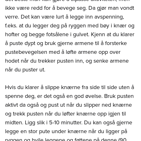
ikke være redd for å bevege seg. Da gjør man vondt
verre. Det kan være lurt å legge inn avspenning,
f.eks. at du legger deg på ryggen med bøy i knær og
hofter og begge fotsålene i gulvet. Kjenn at du klarer
å puste dypt og bruk gjerne armene til å forsterke
pustebevegelsen med å løfte armene opp over
hodet når du trekker pusten inn, og senke armene
når du puster ut.
Hvis du klarer å slippe knærne fra side til side uten å
spenne deg, er det også en god øvelse. Bruk pusten
aktivt da også og pust ut når du slipper ned knærne
og trekk pusten når du løfter knærne opp igjen til
midten. Ligg slik i 5-10 minutter. Du kan også gjerne
legge en stor pute under knærne når du ligger på
ryggen og hvile leggene og føttene på denne (90