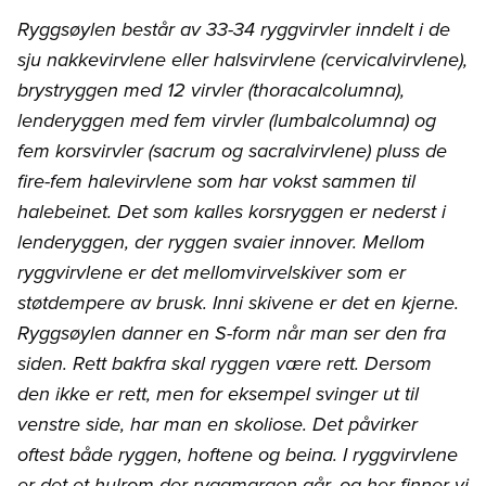
Ryggsøylen består av 33-34 ryggvirvler inndelt i de
sju nakkevirvlene eller halsvirvlene (cervicalvirvlene),
brystryggen med 12 virvler (thoracalcolumna),
lenderyggen med fem virvler (lumbalcolumna) og
fem korsvirvler (sacrum og sacralvirvlene) pluss de
fire-fem halevirvlene som har vokst sammen til
halebeinet. Det som kalles korsryggen er nederst i
lenderyggen, der ryggen svaier innover. Mellom
ryggvirvlene er det mellomvirvelskiver som er
støtdempere av brusk. Inni skivene er det en kjerne.
Ryggsøylen danner en S-form når man ser den fra
siden. Rett bakfra skal ryggen være rett. Dersom
den ikke er rett, men for eksempel svinger ut til
venstre side, har man en skoliose. Det påvirker
oftest både ryggen, hoftene og beina. I ryggvirvlene
er det et hulrom der ryggmargen går, og her finner vi