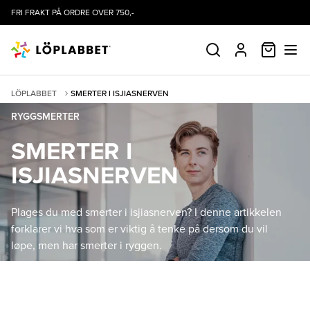
FRI FRAKT PÅ ORDRE OVER 750,-
HANDLE
SØK
PROFIL
LÖPLABBET
SMERTER I ISJIASNERVEN
RYGGSMERTER
SMERTER I
ISJIASNERVEN
Plages du med smerter i isjiasnerven? I denne artikkelen
forklarer vi hva som er viktig å tenke på dersom du vil
løpe, men har smerter i ryggen.