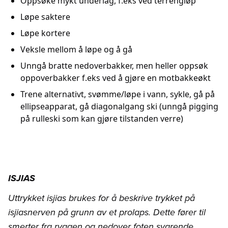
Oppsøke mykt underlag, f.eks ved terrengløp
Løpe saktere
Løpe kortere
Veksle mellom å løpe og å gå
Unngå bratte nedoverbakker, men heller oppsøk
oppoverbakker f.eks ved å gjøre en motbakkeøkt
Trene alternativt, svømme/løpe i vann, sykle, gå på
ellipseapparat, gå diagonalgang ski (unngå pigging
på rulleski som kan gjøre tilstanden verre)
ISJIAS
Uttrykket isjias brukes for å beskrive trykket på
isjiasnerven på grunn av et prolaps. Dette fører til
smerter fra ryggen og nedover foten svarende