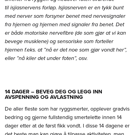
til isjiasnervens forløp. Isjiasnerven er en tykk bunt
med nerver som forsyner benet med nervesignaler
fra hjernen og hjernen med signaler fra benet. Det
er både motoriske nervefibre (de som gjør at vi kan
bevege musklene) og sensoriske som forteller
hjernen f.eks. at ”nå er det noe som gjør vondt her”,
eller ”nå kiler det under foten”, osv.
14 DAGER – BEVEG DEG OG LEGG INN
AVSPENNING OG AVLASTNING
De aller fleste som har ryggsmerter, opplever gradvis
bedring og gjerne fullstendig smertelette innen 14
dager etter at de først fikk vondt. I disse 14 dagene er
det beste man kan gjøre å tilpasse aktiviteten, men