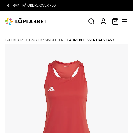
FRI FRAKT PÅ ORDRE OVER 750,-
HANDLE
SØK
PROFIL
LØPEKLÆR
TRØYER / SINGLETER
ADIZERO ESSENTIALS TANK