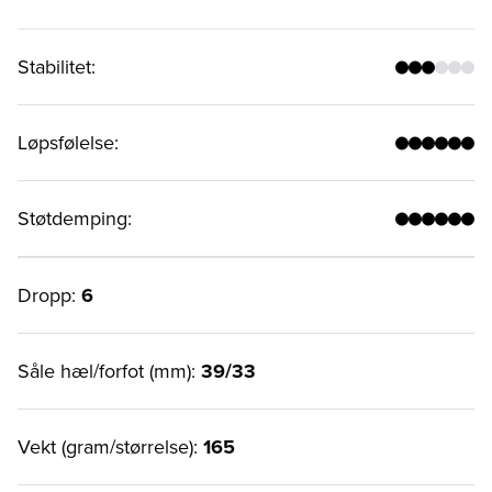
Stabilitet
:
Løpsfølelse
:
Støtdemping
:
Dropp:
6
Såle hæl/forfot (mm):
39/33
Vekt (gram/størrelse):
165