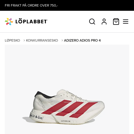
FRI FRAKT PÅ ORDRE OVER 750,-
HANDLE
SØK
PROFIL
LØPESKO
KONKURRANSESKO
ADIZERO ADIOS PRO 4