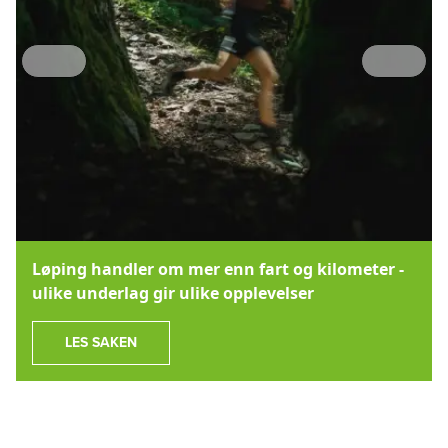
PREVIOUS SLIDE
NEXT SL
Løping handler om mer enn fart og kilometer -
ulike underlag gir ulike opplevelser
LES SAKEN