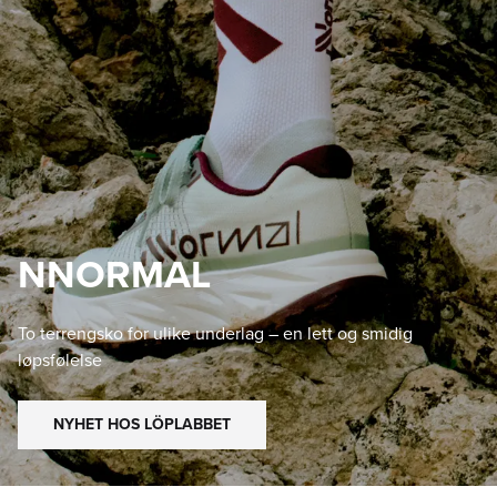
NNORMAL
To terrengsko for ulike underlag – en lett og smidig
løpsfølelse
NYHET HOS LÖPLABBET