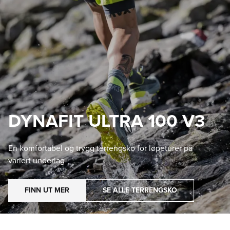
DYNAFIT ULTRA 100 V3
En komfortabel og trygg terrengsko for løpeturer på
variert underlag
FINN UT MER
SE ALLE TERRENGSKO