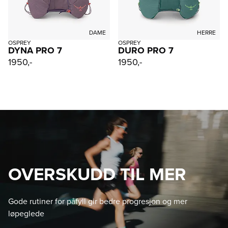
DAME
HERRE
OSPREY
OSPREY
DYNA PRO 7
DURO PRO 7
1950,-
1950,-
OVERSKUDD TIL MER
Gode rutiner for påfyll gir bedre progresjon og mer
løpeglede