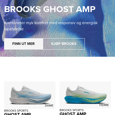
BROOKS GHOST AMP
Kombinerer myk komfort med responsiv og energisk
løpsfølelse
FINN UT MER
KJØP BROOKS
HERRE
DAME
BROOKS SPORTS
BROOKS SPORTS
GHOST AMP
GHOST AMP