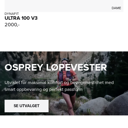
DAME
DYNAFIT
ULTRA 100 V3
2000,-
OSPREY LØPEVESTER
Utviklet for maksimal komfort og bevegelsesfrihet med
smart oppbevaring og perfekt passform
SE UTVALGET